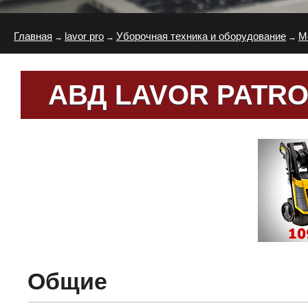
Главная
lavor pro
Уборочная техника и оборудование
М
→
→
→
АВД LAVOR PATRO
Общие